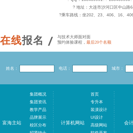
? 地址：大连市沙河口区中山路
?乘车路线：坐202、23、406、16、40
/
在线
报名
与技术大师面对面
预约体验课程，
最后20个名额
姓名：
电话：
城市：
集团概况
首页
集团资讯
专升本
教学产品
装潢设计
品牌展示
UI设计
富海主站
计算机网站
会
校区分布
高级网站
招贤纳士
软件开发