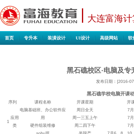
大连富海计
首页
专升本
装潢设计
UI设计
高级网站
软
黑石礁校区·电脑及专
发布日期：[2016-07
黑石礁学校电脑开课动态
序列
课程名称
开课星期
开
电脑基础班、办公软件应
周日全天
7月
应用
用
周一三五上午
7月
1
类
硬件组装维修
周二四下午
7月
sohu班
半脱产
7月6、8、10