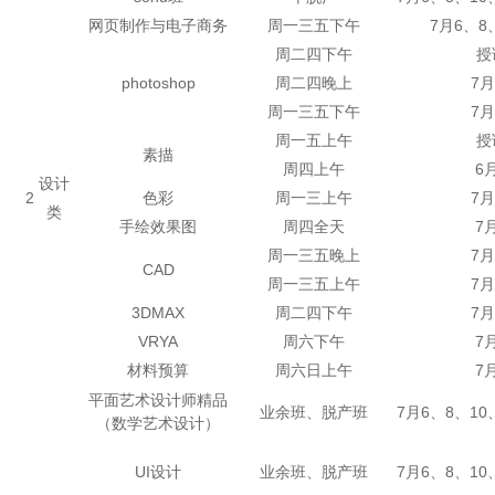
网页制作与电子商务
周一三五下午
7月6、8
周二四下午
授
photoshop
周二四晚上
7月
周一三五下午
7月
周一五上午
授
素描
周四上午
6
设计
2
色彩
周一三上午
7月
类
手绘效果图
周四全天
7
周一三五晚上
7月
CAD
周一三五上午
7月
3DMAX
周二四下午
7月
VRYA
周六下午
7
材料预算
周六日上午
7
平面艺术设计师精品
业余班、脱产班
7月6、8、10
（数学艺术设计）
UI设计
业余班、脱产班
7月6、8、10