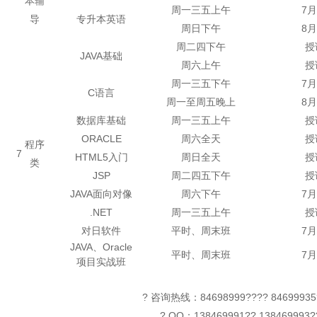
本辅
周一三五上午
7月
导
专升本英语
周日下午
8月
周二四下午
授
JAVA基础
周六上午
授
周一三五下午
7月
C语言
周一至周五晚上
8月
数据库基础
周一三五上午
授
ORACLE
周六全天
授
程序
7
HTML5入门
周日全天
授
类
JSP
周二四五下午
授
JAVA面向对像
周六下午
7月
.NET
周一三五上午
授
对日软件
平时、周末班
7月
JAVA、Oracle
平时、周末班
7月
项目实战班
? 咨询热线：84698999???? 846999
? QQ：138469991?? 13846999