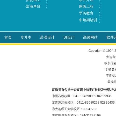
富海考研
网络工程
学历教育
中短期培训
首页
专升本
装潢设计
UI设计
高级网站
软件
Copyright © 1994-
大连富
校长信箱: 
学校名
不良信息
举报邮箱
富海另有各类全资直属中短期IT技能及外语培
①黑石礁校区：0411-84698999 84699935
③青泥洼桥校区：0411-82580278 82825436
⑤大连理工大学校区：39047738
⑦沈阳虎石台校区：024-31238199