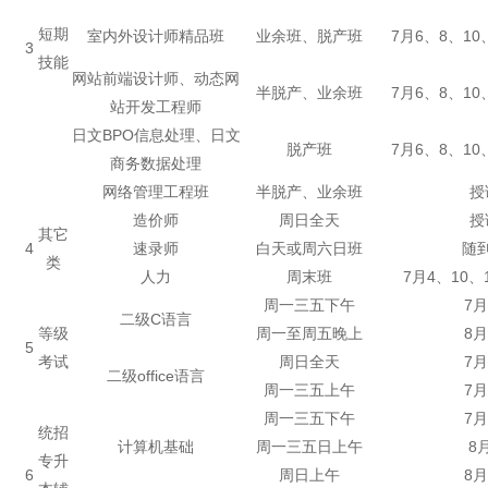
短期
室内外设计师精品班
业余班、脱产班
7月6、8、10
3
技能
网站前端设计师、动态网
半脱产、业余班
7月6、8、10
站开发工程师
日文BPO信息处理、日文
脱产班
7月6、8、10
商务数据处理
网络管理工程班
半脱产、业余班
授
造价师
周日全天
授
其它
4
速录师
白天或周六日班
随
类
人力
周末班
7月4、10、
周一三五下午
7月
二级C语言
等级
周一至周五晚上
8月
5
考试
周日全天
7月
二级office语言
周一三五上午
7月
周一三五下午
7月
统招
计算机基础
周一三五日上午
8
专升
6
周日上午
8月