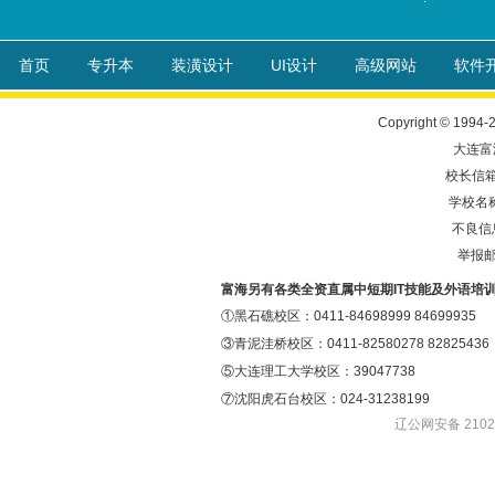
首页
专升本
装潢设计
UI设计
高级网站
软件
Copyright © 1994-
大连富
校长信箱: 
学校名
不良信息
举报邮箱
富海另有各类全资直属中短期IT技能及外语培
①黑石礁校区：0411-84698999 84699935
③青泥洼桥校区：0411-82580278 82825436
⑤大连理工大学校区：39047738
⑦沈阳虎石台校区：024-31238199
辽公网安备 21020