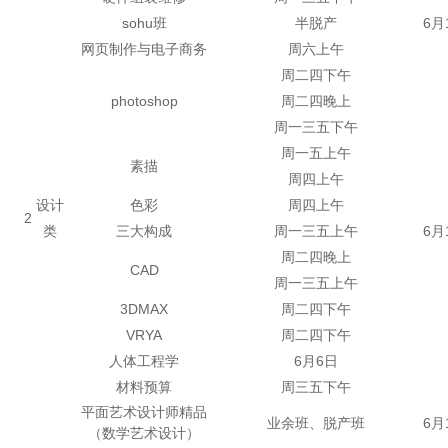
sohu班
半脱产
6月
网页制作与电子商务
周六上午
周二四下午
photoshop
周二四晚上
周一三五下午
周一五上午
素描
周四上午
设计
色彩
周四上午
2
类
三大构成
周一三五上午
6月
周二四晚上
CAD
周一三五上午
3DMAX
周二四下午
VRYA
周二四下午
人体工程学
6月6日
材料预算
周三五下午
平面艺术设计师精品
业余班、脱产班
6月
（数学艺术设计）