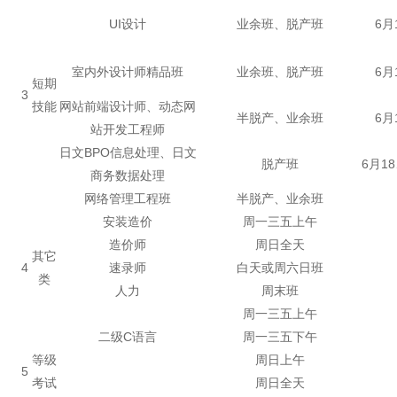
UI设计
业余班、脱产班
6月
室内外设计师精品班
业余班、脱产班
6月
短期
3
技能
网站前端设计师、动态网
半脱产、业余班
6月
站开发工程师
日文BPO信息处理、日文
脱产班
6月1
商务数据处理
网络管理工程班
半脱产、业余班
安装造价
周一三五上午
造价师
周日全天
其它
4
速录师
白天或周六日班
类
人力
周末班
周一三五上午
二级C语言
周一三五下午
等级
周日上午
5
考试
周日全天