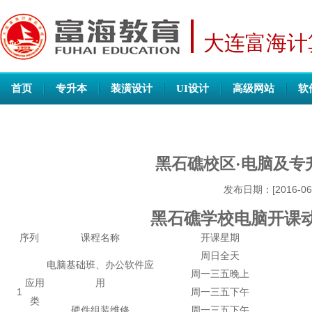
大连富海计
首页
专升本
装潢设计
UI设计
高级网站
软
黑石礁校区·电脑及专
发布日期：[2016-06
黑石礁学校电脑开课动态
序列
课程名称
开课星期
周日全天
电脑基础班、办公软件应
周一三五晚上
应用
用
1
周一三五下午
类
硬件组装维修
周一三五下午